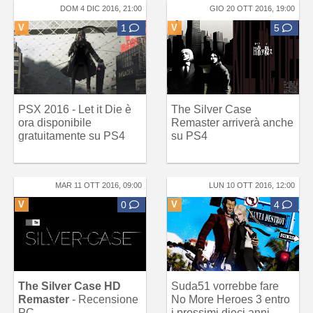
DOM 4 DIC 2016, 21:00
GIO 20 OTT 2016, 19:00
V
1
V
5
PSX 2016 - Let it Die è
The Silver Case
ora disponibile
Remaster arriverà anche
gratuitamente su PS4
su PS4
MAR 11 OTT 2016, 09:00
LUN 10 OTT 2016, 12:00
V
0
V
4
The Silver Case HD
Suda51 vorrebbe fare
Remaster
- Recensione
No More Heroes 3 entro
PC
i prossimi dieci anni