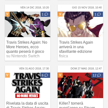
VEN 14 DIC 2018, 10:20
GIO 15 NOV 2018, 10:40
V
1
V
1
Travis Strikes Again: No
Travis Strikes Again
More Heroes, ecco
arriverà in una
quanto peserà il gioco
sfavillante edizione
su Nintendo Switch
fisica
VEN 31 AGO 2018, 17:30
DOM 27 MAG 2018, 12:47
V
6
V
12
Rivelata la data di uscita
Killer7 tornerà
di Travis Strikes Again:
quest'anno su Steam