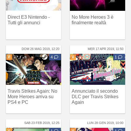
Direct E3 Nintendo -
No More Heroes 3 è
Tutti gli annunci
finalmente realtà
DOM 26 MAG 2019, 12:20
MER 17 APR 2019, 11:50
V
4
V
1
Travis Strikes Again: No
Annunciato il secondo
More Heroes arriva su
DLC per Travis Strikes
PS4 e PC
Again
SAB 23 FEB 2019, 12:25
LUN 28 GEN 2019, 10:00
V
1
V
1