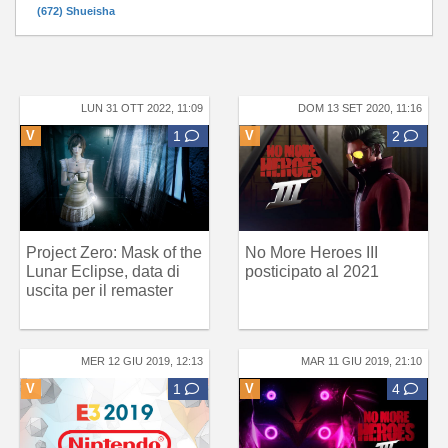
(672) Shueisha
LUN 31 OTT 2022, 11:09
DOM 13 SET 2020, 11:16
V
1
V
2
Project Zero: Mask of the
No More Heroes III
Lunar Eclipse, data di
posticipato al 2021
uscita per il remaster
MER 12 GIU 2019, 12:13
MAR 11 GIU 2019, 21:10
V
1
V
4