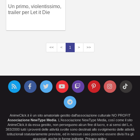
Un primo, violentissimo,
trailer per Let it Die
<<
<
1
>
>>
AnimeClick.it è un sito amatoriale gestito dall'associazione culturale NO PROFIT
Associazione NewType Media
. L'Associazione NewType Media, così come il sito
AnimeClick.it da essa gestito, non perseguono alcun fine di lucro, e ai sensi del L.n.
383/2000 tutti i proventi delle attività svolte sono destinati allo svolgimento delle attività
istituzionali statutariamente previste, ed in nessun caso possono essere divisi fra gli
associati, anche in forme indirette.
Privacy policy
.