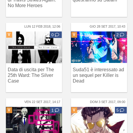
No More Heroes
LUN 12 FEB 2018, 12:06
GIO 28 SET 2017, 10:43
V
0
V
2
Data di uscita per The
Suda51 è interessato ad
25th Ward: The Silver
un sequel per Killer is
Case
Dead
VEN 22 SET 2017, 14:17
DOM 3 SET 2017, 09:00
V
1
V
5