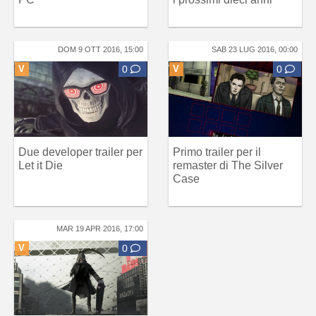
DOM 9 OTT 2016, 15:00
SAB 23 LUG 2016, 00:00
V
0
V
0
Due developer trailer per
Primo trailer per il
Let it Die
remaster di The Silver
Case
MAR 19 APR 2016, 17:00
V
0