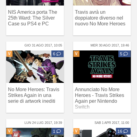
NIS America porta The
Travis avrà un
25th Ward: The Silver
doppiatore diverso nel
Case su PS4 e PC
nuovo No More Heroes
GIO 31 AGO 2017, 10:05
MER 30 AGO 2017, 19:46
V
6
V
5
No More Heroes: Travis
Annunciato No More
Strikes Again in una
Heroes - Travis Strikes
serie di artwork inediti
Again per Nintendo
Switch
LUN 24 LUG 2017, 19:39
SAB 1 APR 2017, 11:00
V
1
V
16