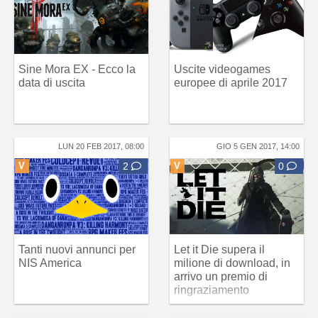
Sine Mora EX - Ecco la
Uscite videogames
data di uscita
europee di aprile 2017
LUN 20 FEB 2017, 08:00
GIO 5 GEN 2017, 14:00
V
2
V
0
Tanti nuovi annunci per
Let it Die supera il
NIS America
milione di download, in
arrivo un premio di
ringraziamento