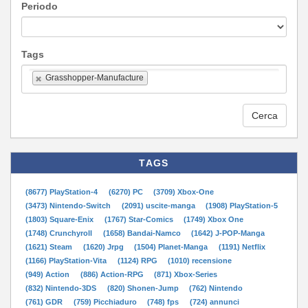
Periodo
Tags
Grasshopper-Manufacture
Cerca
TAGS
(8677) PlayStation-4
(6270) PC
(3709) Xbox-One
(3473) Nintendo-Switch
(2091) uscite-manga
(1908) PlayStation-5
(1803) Square-Enix
(1767) Star-Comics
(1749) Xbox One
(1748) Crunchyroll
(1658) Bandai-Namco
(1642) J-POP-Manga
(1621) Steam
(1620) Jrpg
(1504) Planet-Manga
(1191) Netflix
(1166) PlayStation-Vita
(1124) RPG
(1010) recensione
(949) Action
(886) Action-RPG
(871) Xbox-Series
(832) Nintendo-3DS
(820) Shonen-Jump
(762) Nintendo
(761) GDR
(759) Picchiaduro
(748) fps
(724) annunci