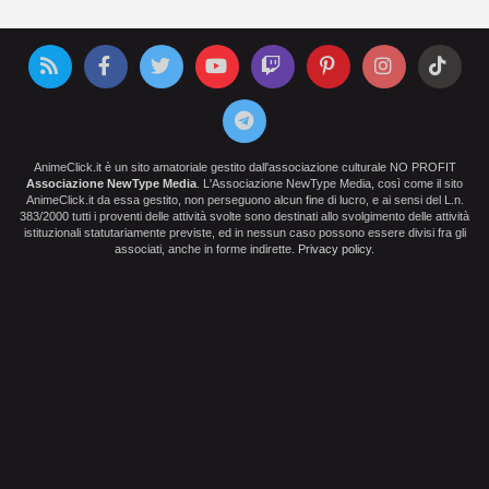
AnimeClick.it è un sito amatoriale gestito dall'associazione culturale NO PROFIT
Associazione NewType Media
. L'Associazione NewType Media, così come il sito
AnimeClick.it da essa gestito, non perseguono alcun fine di lucro, e ai sensi del L.n.
383/2000 tutti i proventi delle attività svolte sono destinati allo svolgimento delle attività
istituzionali statutariamente previste, ed in nessun caso possono essere divisi fra gli
associati, anche in forme indirette.
Privacy policy
.