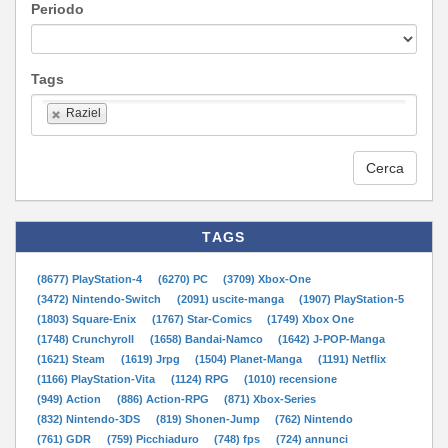
Periodo
Tags
Raziel
Cerca
TAGS
(8677) PlayStation-4
(6270) PC
(3709) Xbox-One
(3472) Nintendo-Switch
(2091) uscite-manga
(1907) PlayStation-5
(1803) Square-Enix
(1767) Star-Comics
(1749) Xbox One
(1748) Crunchyroll
(1658) Bandai-Namco
(1642) J-POP-Manga
(1621) Steam
(1619) Jrpg
(1504) Planet-Manga
(1191) Netflix
(1166) PlayStation-Vita
(1124) RPG
(1010) recensione
(949) Action
(886) Action-RPG
(871) Xbox-Series
(832) Nintendo-3DS
(819) Shonen-Jump
(762) Nintendo
(761) GDR
(759) Picchiaduro
(748) fps
(724) annunci