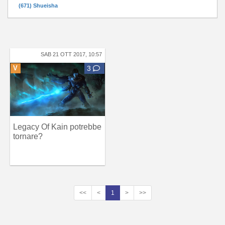
(671) Shueisha
SAB 21 OTT 2017, 10:57
V
3
Legacy Of Kain potrebbe
tornare?
<<
<
1
>
>>