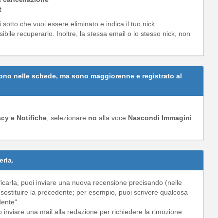
t
 sotto che vuoi essere eliminato e indica il tuo nick.
bile recuperarlo. Inoltre, la stessa email o lo stesso nick, non
sono nelle schede, ma sono maggiorenne e registrato al
acy e Notifiche
, selezionare
no
alla voce
Nascondi Immagini
erla.
carla, puoi inviare una nuova recensione precisando (nelle
 sostituire la precedente; per esempio, puoi scrivere qualcosa
dente".
o inviare una mail alla redazione per richiedere la rimozione