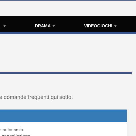
L
DRAMA
VIDEOGIOCHI
lle domande frequenti qui sotto.
in autonomia:
a
cancellazione