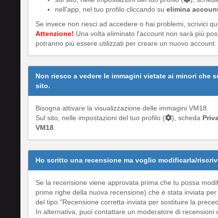
nell'app, nel tuo profilo cliccando su
elimina accoun
Se invece non riesci ad accedere o hai problemi, scrivici qui
Attenzione!
Una volta eliminato l'account non sarà più possi
potranno più essere utilizzati per creare un nuovo account.
Non riesco a vedere le immagini vietate ai minori che 
sito.
Bisogna attivare la visualizzazione delle immagini VM18.
Sul sito, nelle impostazioni del tuo profilo (
), scheda
Priv
VM18
.
Ho scritto una recensione ma voglio modificarla/riscriv
Se la recensione viene approvata prima che tu possa modifi
prime righe della nuova recensione) che è stata inviata per
del tipo "Recensione corretta inviata per sostituire la prece
In alternativa, puoi contattare un moderatore di recensioni 