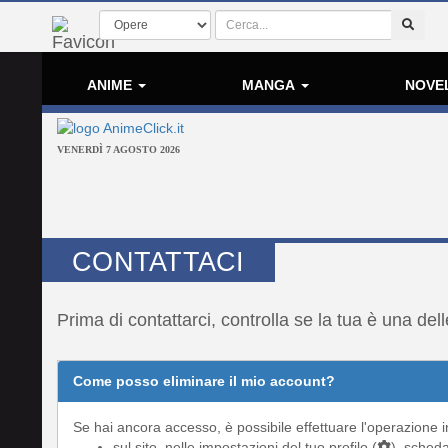
ANIME
MANGA
NOVE
VENERDÌ 7 AGOSTO 2026
CONTATTACI
Prima di contattarci, controlla se la tua è una de
Come posso eliminare il mio account?
Se hai ancora accesso, è possibile effettuare l'operazione 
sul sito, nelle impostazioni del tuo profilo (
), sched