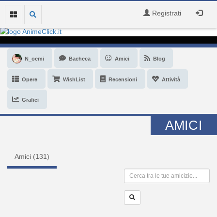
Registrati
N_oemi
Bacheca
Amici
Blog
Opere
WishList
Recensioni
Attività
Grafici
AMICI
Amici (
131
)