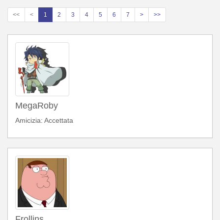
<<
<
1
2
3
4
5
6
7
>
>>
MegaRoby
Amicizia: Accettata
Frollins