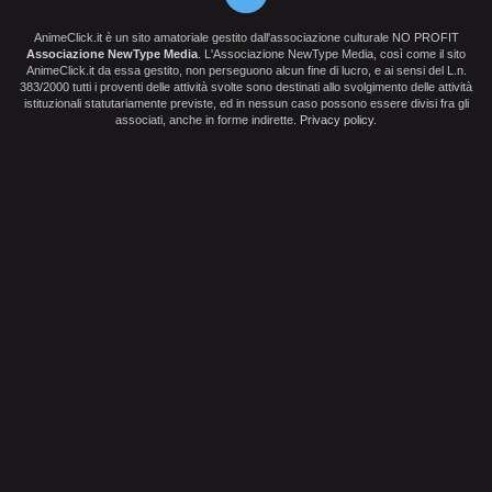
AnimeClick.it è un sito amatoriale gestito dall'associazione culturale NO PROFIT
Associazione NewType Media
. L'Associazione NewType Media, così come il sito
AnimeClick.it da essa gestito, non perseguono alcun fine di lucro, e ai sensi del L.n.
383/2000 tutti i proventi delle attività svolte sono destinati allo svolgimento delle attività
istituzionali statutariamente previste, ed in nessun caso possono essere divisi fra gli
associati, anche in forme indirette.
Privacy policy
.