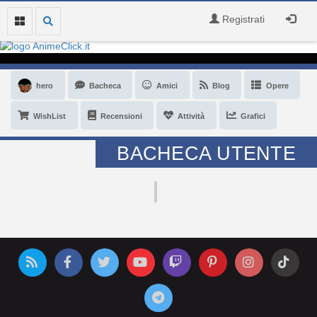
Registrati
hero
Bacheca
Amici
Blog
Opere
WishList
Recensioni
Attività
Grafici
BACHECA UTENTE