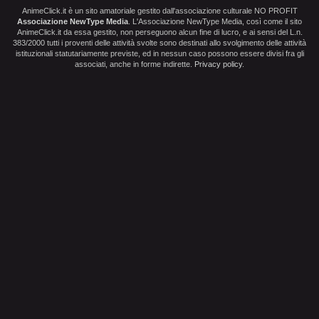
AnimeClick.it è un sito amatoriale gestito dall'associazione culturale NO PROFIT
Associazione NewType Media
. L'Associazione NewType Media, così come il sito
AnimeClick.it da essa gestito, non perseguono alcun fine di lucro, e ai sensi del L.n.
383/2000 tutti i proventi delle attività svolte sono destinati allo svolgimento delle attività
istituzionali statutariamente previste, ed in nessun caso possono essere divisi fra gli
associati, anche in forme indirette.
Privacy policy
.