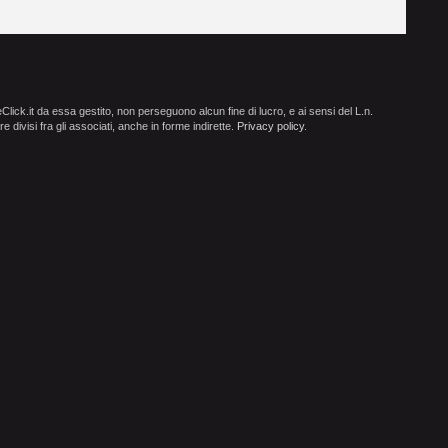
ick.it da essa gestito, non perseguono alcun fine di lucro, e ai sensi del L.n.
e divisi fra gli associati, anche in forme indirette.
Privacy policy
.