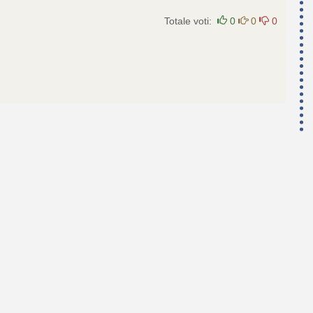
Totale voti:
0
0
0