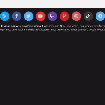
OFIT
Associazione NewType Media
. L'Associazione NewType Media, così come il sito AnimeCl
 svolgimento delle attività istituzionali statutariamente previste, ed in nessun caso possono esser