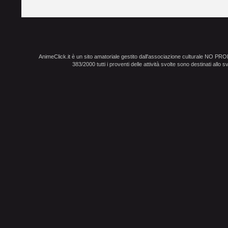
AnimeClick.it è un sito amatoriale gestito dall'associazione culturale NO PR
383/2000 tutti i proventi delle attività svolte sono destinati allo