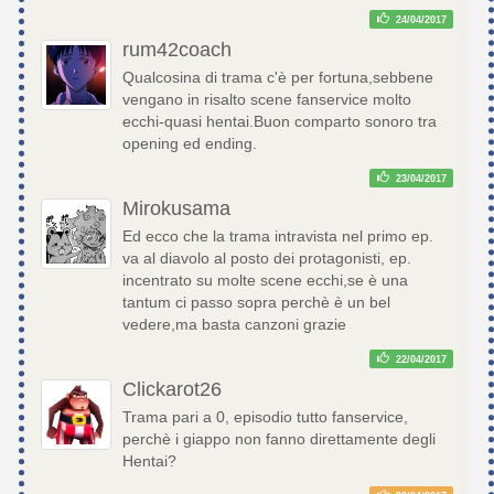
24/04/2017
rum42coach
Qualcosina di trama c'è per fortuna,sebbene
vengano in risalto scene fanservice molto
ecchi-quasi hentai.Buon comparto sonoro tra
opening ed ending.
23/04/2017
Mirokusama
Ed ecco che la trama intravista nel primo ep.
va al diavolo al posto dei protagonisti, ep.
incentrato su molte scene ecchi,se è una
tantum ci passo sopra perchè è un bel
vedere,ma basta canzoni grazie
22/04/2017
Clickarot26
Trama pari a 0, episodio tutto fanservice,
perchè i giappo non fanno direttamente degli
Hentai?