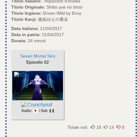
Titolo italiano:
Impazzire d'invidia
Titolo Originale:
Shitto yue no bōsō
Titolo Inglese:
Driven Wild by Envy
Titolo Kanji:
嫉妬ゆえの暴走
Data italiana:
21/04/2017
Data in patria:
21/04/2017
Durata:
24 minuti
Seven Mortal Sins
Episodio 02
Crunchyroll
Audio:
/ Sub:
Totale voti:
18
14
8