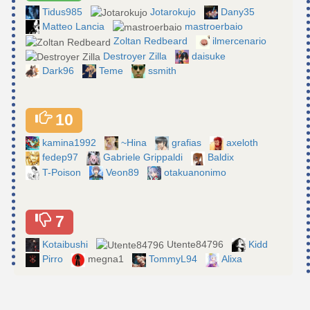
Tidus985
Jotarokujo
Dany35
Matteo Lancia
mastroerbaio
Zoltan Redbeard
ilmercenario
Destroyer Zilla
daisuke
Dark96
Teme
ssmith
10
kamina1992
~Hina
grafias
axeloth
fedep97
Gabriele Grippaldi
Baldix
T-Poison
Veon89
otakuanonimo
7
Kotaibushi
Utente84796
Kidd
Pirro
megna1
TommyL94
Alixa