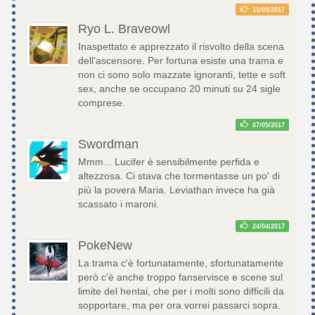
11/05/2017
Ryo L. Braveowl
Inaspettato e apprezzato il risvolto della scena
dell'ascensore. Per fortuna esiste una trama e
non ci sono solo mazzate ignoranti, tette e soft
sex, anche se occupano 20 minuti su 24 sigle
comprese.
07/05/2017
Swordman
Mmm... Lucifer è sensibilmente perfida e
altezzosa. Ci stava che tormentasse un po' di
più la povera Maria. Leviathan invece ha già
scassato i maroni.
24/04/2017
PokeNew
La trama c'è fortunatamente, sfortunatamente
però c'è anche troppo fanservisce e scene sul
limite del hentai, che per i molti sono difficili da
sopportare, ma per ora vorrei passarci sopra.