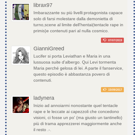
librax97
Imbarazzante su più livelli:protagonista capace
solo di farsi molestare dalla demonietta di
turno,scene al limite dell'hentai(tentacle rape in
primis)e contenuti pari al nulla cosmico.
07/07/2019
GianniGreed
Lucifer si porta Leviathan e Maria in una
lussuosa suite d'albergo. Qui Levi tormenta
Maria perché gelosa di lei. A parte il fanservice,
questo episodio è abbastanza povero di
contenuti.
15/09/2017
ladynera
Inizio ad annoiarmi nonostante quel tentacle
rape e le leccate ai capezzoli che concedono
visioni, ci fosse un po' (ma giusto un tantinello)
più di trama apprezzerei maggiormente anche
il resto .-.