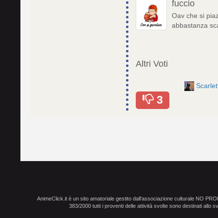
fuccio
Oav che si piaz
abbastanza sca
Altri Voti
Scarle
3
AnimeClick.it è un sito amatoriale gestito dall'associazione culturale NO PR
383/2000 tutti i proventi delle attività svolte sono destinati allo