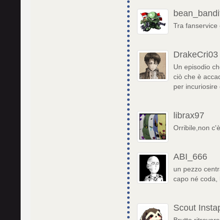
bean_bandi
Tra fanservice
DrakeCri03
Un episodio che
ciò che è accad
per incuriosire 
librax97
Orribile,non c'
ABI_666
un pezzo centra
capo né coda, 
Scout Insta
Brutto ritrovars