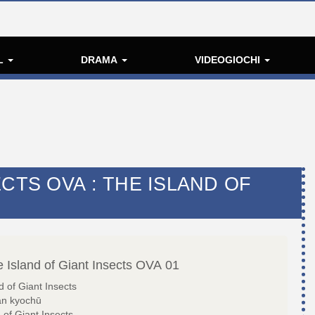
L
DRAMA
VIDEOGIOCHI
CTS OVA : THE ISLAND OF
 Island of Giant Insects OVA
01
 of Giant Insects
an kyochū
 of Giant Insects