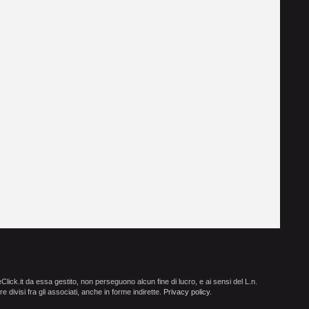
ick.it da essa gestito, non perseguono alcun fine di lucro, e ai sensi del L.n.
e divisi fra gli associati, anche in forme indirette.
Privacy policy
.