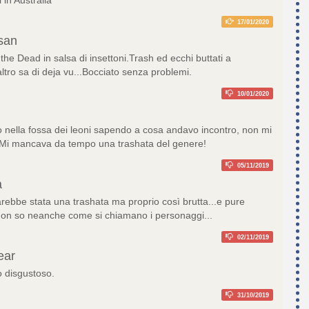
17/01/2020
san
the Dead in salsa di insettoni.Trash ed ecchi buttati a
altro sa di deja vu...Bocciato senza problemi.
10/01/2020
o nella fossa dei leoni sapendo a cosa andavo incontro, non mi
! Mi mancava da tempo una trashata del genere!
05/11/2019
a
ebbe stata una trashata ma proprio così brutta...e pure
on so neanche come si chiamano i personaggi...
02/11/2019
ear
o disgustoso.
31/10/2019