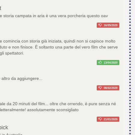
t
 e storia campata in aria è una vera porcheria questo oav
16/05/2020
 comincia con storia già iniziata, quindi non si capisce molto
uto e non finisce. È soltanto una parte del vero film che serve
gli spettatori.
13/04/2020
è altro da aggiungere...
08/02/2020
le da 20 minuti del film... oltre che orrendo, è pure senza né
letteralmente! assolutamente sconsigliato
21/01/2020
pick
i in Australia