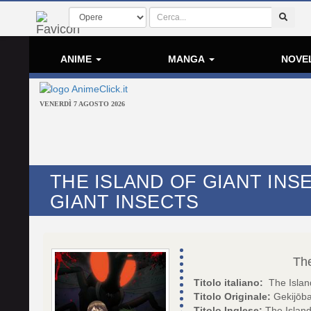
ANIME
MANGA
NOVE
VENERDÌ 7 AGOSTO 2026
THE ISLAND OF GIANT INSE
GIANT INSECTS
The
Titolo italiano:
The Island
Titolo Originale:
Gekijōb
Titolo Inglese:
The Island