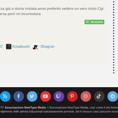
za già a storia iniziata,avrei preferito vedere un vero inizio.Cgi
rsa però mi incuriosisce
28/10/2019
tt7
Kotaibushi
-Shagrat-
OFIT
Associazione NewType Media
. L'Associazione NewType Media, così come il sito AnimeCl
 svolgimento delle attività istituzionali statutariamente previste, ed in nessun caso possono esser