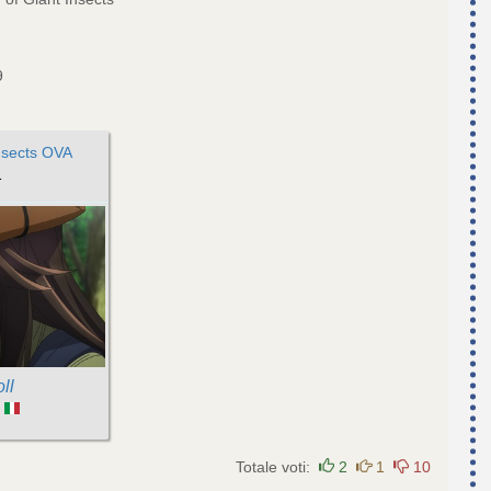
9
Insects OVA
1
ll
:
Totale voti:
2
1
10