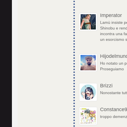
Imperator
Lamù insiste p
Shinobu e rend
incontra una fa
un esorcismo su
Hijodelmun
Ho notato un po
Proseguiamo
Brizzi
Nonostante tut
Constance
troppo demenzi