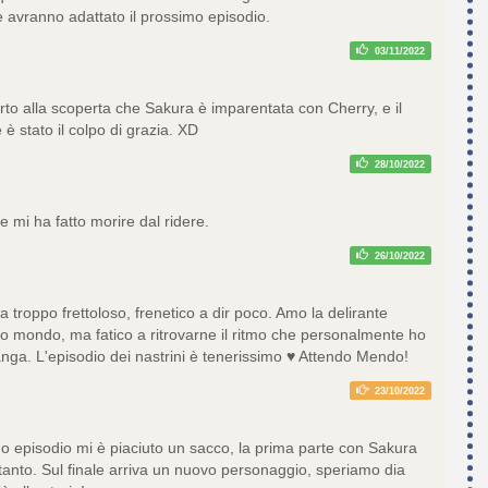
 avranno adattato il prossimo episodio.
03/11/2022
to alla scoperta che Sakura è imparentata con Cherry, e il
e è stato il colpo di grazia. XD
28/10/2022
 mi ha fatto morire dal ridere.
26/10/2022
a troppo frettoloso, frenetico a dir poco. Amo la delirante
to mondo, ma fatico a ritrovarne il ritmo che personalmente ho
nga. L'episodio dei nastrini è tenerissimo ♥ Attendo Mendo!
23/10/2022
 episodio mi è piaciuto un sacco, la prima parte con Sakura
 tanto. Sul finale arriva un nuovo personaggio, speriamo dia