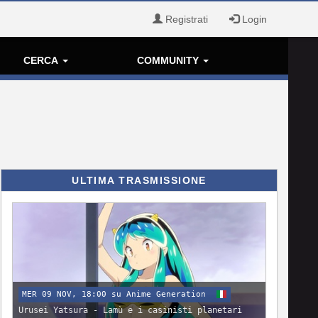
Registrati
Login
CERCA
COMMUNITY
ULTIMA TRASMISSIONE
MER 09 NOV, 18:00 su Anime Generation
Urusei Yatsura - Lamù e i casinisti planetari