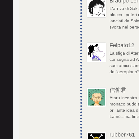
Bradipo Le
L'arrivo di Sak
blocca i poteri
lanciati da Shi
svolta nei per
Felpato12
La sfiga di Ata
consegna ad Ata
suoi amici sian
dall'aeroplano
信仰君
Ataru incontra 
monaco buddist
brillante idea 
Lamù...ma fini
rubber761