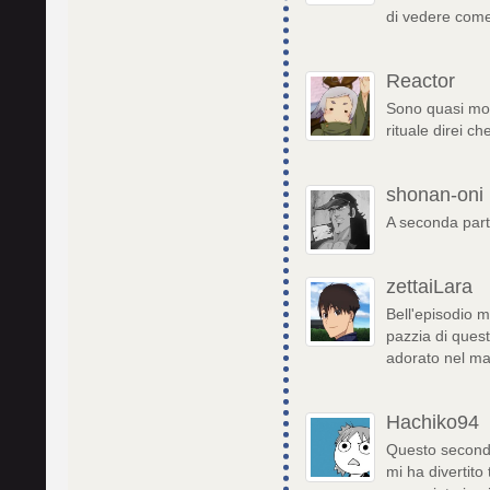
di vedere come
Reactor
Sono quasi mor
rituale direi ch
shonan-oni
A seconda parte
zettaiLara
Bell'episodio m
pazzia di ques
adorato nel ma
Hachiko94
Questo secondo
mi ha divertito