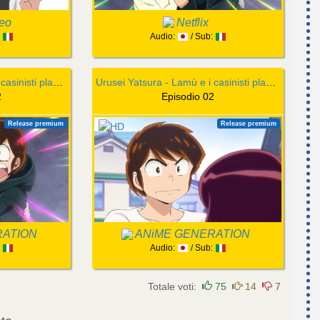
eo
Netflix
:
Audio:
/ Sub:
Urusei Yatsura - Lamù e i casinisti planetari
Urusei Yatsura - Lamù e i casinisti planetari
2
Episodio 02
Release premium
Release premium
RATION
ANiME GENERATION
:
Audio:
/ Sub:
Totale voti:
75
14
7