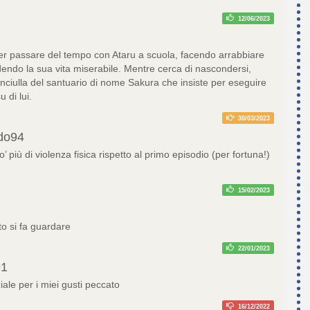
12/06/2023
er passare del tempo con Ataru a scuola, facendo arrabbiare
endo la sua vita miserabile. Mentre cerca di nascondersi,
nciulla del santuario di nome Sakura che insiste per eseguire
 di lui.
30/03/2023
do94
’ più di violenza fisica rispetto al primo episodio (per fortuna!)
15/02/2023
to si fa guardare
22/01/2023
91
ale per i miei gusti peccato
16/12/2022