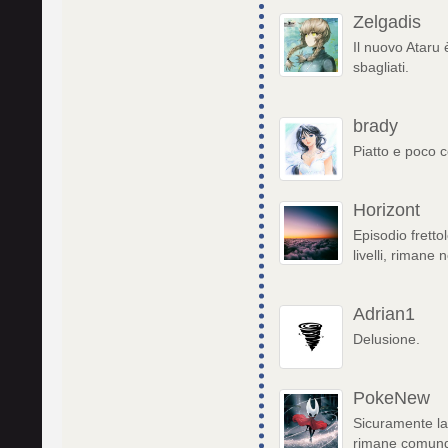
Zelgadis
Il nuovo Ataru
sbagliati.
brady
Piatto e poco 
Horizont
Episodio frett
livelli, rimane 
Adrian1
Delusione.
PokeNew
Sicuramente la 
rimane comunq