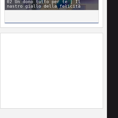
02 Un dono tutto per te | Il
nastro giallo della felicità