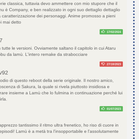
erie classica, tuttavia devo ammettere con mio stupore che il
 è Company, e ben realizzato in ogni suo dettaglio dettaglio
la caratterizzazione dei personaggi. Anime promosso a pieni
ei mai detto
17/02/2024
7
tutte le versioni. Ovviamente saltano il capitolo in cui Ataru
bu da lamù. L'intero remake da strabocciare
27/10/2023
v92
odio di questo reboot della serie originale. Il nostro amico,
oscenza di Sakura, la quale si rivela piuttosto insidiosa e
girare insieme a Lamù che lo fulmina in continuazione perché lui
rla.
01/07/2023
pprezzo tantissimo il ritmo ultra frenetico, ho riso di cuore in
episodi! Lamù è a metà tra l'insopportabile e l'assolutamente