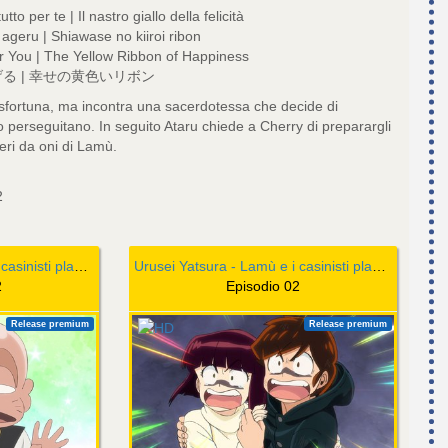
to per te | Il nastro giallo della felicità
 ageru | Shiawase no kiiroi ribon
r You | The Yellow Ribbon of Happiness
る | 幸せの黄色いリボン
 sfortuna, ma incontra una sacerdotessa che decide di
o perseguitano. In seguito Ataru chiede a Cherry di preparargli
teri da oni di Lamù.
2
Urusei Yatsura - Lamù e i casinisti planetari
Urusei Yatsura - Lamù e i casinisti planetari
2
Episodio 02
Release premium
Release premium