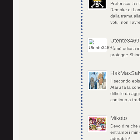
Preferisco la s
Remake di Lamu
dalla trama al
voti,, non l avr
Utente3469
Lamù odiosa in 
protegge Shino
HakMaxSal
Il secondo epis
Ataru fa la con
difficile da ag
continua a tradi
Mikoto
Devo dire che a
entrambi i mini
adorabile!