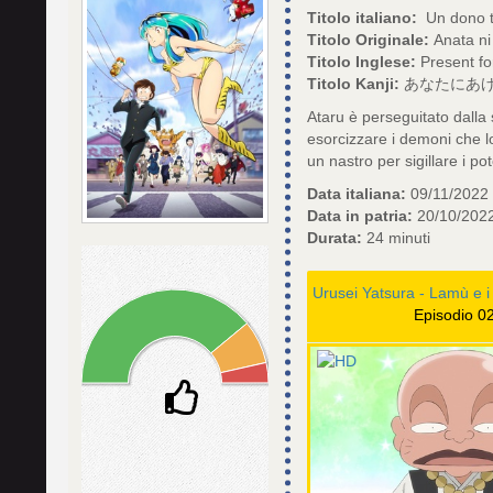
Titolo italiano:
Un dono tut
Titolo Originale:
Anata ni
Titolo Inglese:
Present fo
Titolo Kanji:
あなたにあげ
Ataru è perseguitato dalla
esorcizzare i demoni che l
un nastro per sigillare i po
Data italiana:
09/11/2022
Data in patria:
20/10/202
Durata:
24 minuti
Episodio 0