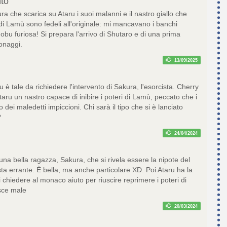
nto
ura che scarica su Ataru i suoi malanni e il nastro giallo che
 di Lamù sono fedeli all'originale: mi mancavano i banchi
nobu furiosa! Si prepara l'arrivo di Shutaro e di una prima
sonaggi.
13/09/2025
ru è tale da richiedere l'intervento di Sakura, l'esorcista. Cherry
ru un nastro capace di inibire i poteri di Lamù, peccato che i
o dei maledetti impiccioni. Chi sarà il tipo che si è lanciato
?
24/04/2024
una bella ragazza, Sakura, che si rivela essere la nipote del
a errante. È bella, ma anche particolare XD. Poi Ataru ha la
di chiedere al monaco aiuto per riuscire reprimere i poteri di
sce male
20/03/2024