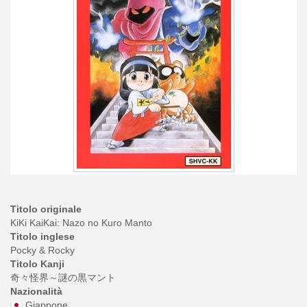
Titolo originale
KiKi KaiKai: Nazo no Kuro Manto
Titolo inglese
Pocky & Rocky
Titolo Kanji
奇々怪界～謎の黒マント
Nazionalità
Giappone