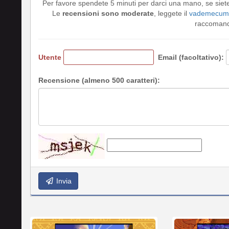
Per favore spendete 5 minuti per darci una mano, se siet
Le
recensioni sono moderate
, leggete il
vademecum 
raccomando
Utente
Email (facoltativo):
Recensione (almeno 500 caratteri):
Invia