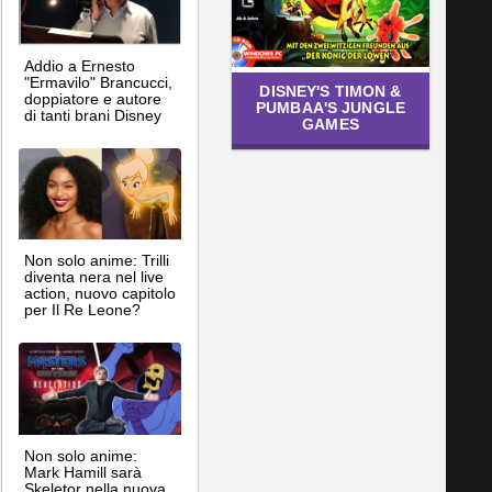
Addio a Ernesto
"Ermavilo" Brancucci,
DISNEY'S TIMON &
doppiatore e autore
PUMBAA'S JUNGLE
di tanti brani Disney
GAMES
Non solo anime: Trilli
diventa nera nel live
action, nuovo capitolo
per Il Re Leone?
Non solo anime:
Mark Hamill sarà
Skeletor nella nuova