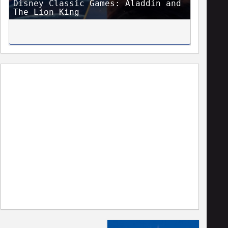
Disney Classic Games: Aladdin and
The Lion King