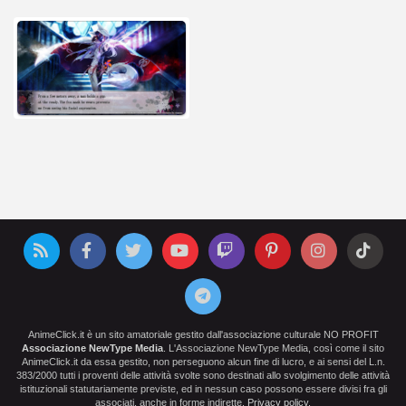
AnimeClick.it è un sito amatoriale gestito dall'associazione culturale NO PROFIT
Associazione NewType Media
. L'Associazione NewType Media, così come il sito
AnimeClick.it da essa gestito, non perseguono alcun fine di lucro, e ai sensi del L.n.
383/2000 tutti i proventi delle attività svolte sono destinati allo svolgimento delle attività
istituzionali statutariamente previste, ed in nessun caso possono essere divisi fra gli
associati, anche in forme indirette.
Privacy policy
.