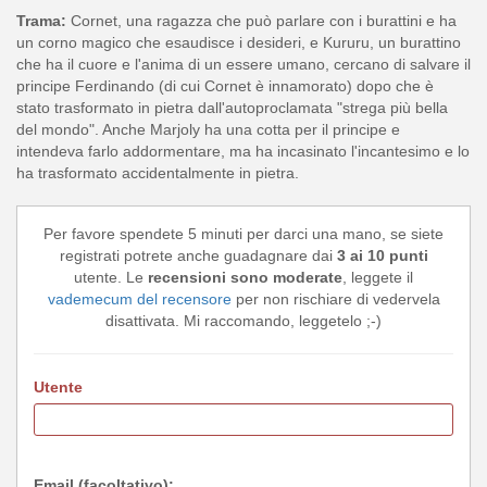
Trama:
Cornet, una ragazza che può parlare con i burattini e ha
un corno magico che esaudisce i desideri, e Kururu, un burattino
che ha il cuore e l'anima di un essere umano, cercano di salvare il
principe Ferdinando (di cui Cornet è innamorato) dopo che è
stato trasformato in pietra dall'autoproclamata "strega più bella
del mondo". Anche Marjoly ha una cotta per il principe e
intendeva farlo addormentare, ma ha incasinato l'incantesimo e lo
ha trasformato accidentalmente in pietra.
Per favore spendete 5 minuti per darci una mano, se siete
registrati potrete anche guadagnare dai
3 ai 10 punti
utente. Le
recensioni sono moderate
, leggete il
vademecum del recensore
per non rischiare di vedervela
disattivata. Mi raccomando, leggetelo ;-)
Utente
Email (facoltativo):