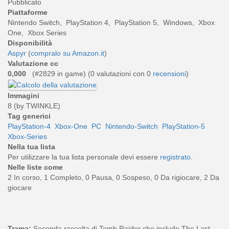
Pubblicato
Piattaforme
Nintendo Switch, PlayStation 4, PlayStation 5, Windows, Xbox
One, Xbox Series
Disponibilità
Aspyr
(
compralo su Amazon.it
)
Valutazione cc
0,000
(#2829 in game) (
0
valutazioni con 0
recensioni
)
Immagini
8 (by TWINKLE)
Tag generici
PlayStation-4
Xbox-One
PC
Nintendo-Switch
PlayStation-5
Xbox-Series
Nella tua lista
Per utilizzare la tua lista personale devi essere
registrato
.
Nelle liste come
2 In corso, 1 Completo, 0 Pausa, 0 Sospeso, 0 Da rigiocare, 2 Da
giocare
Trama:
Seconda raccolta di Tomb Raider che include The Last