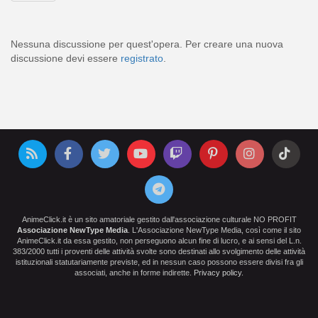
Nessuna discussione per quest'opera. Per creare una nuova
discussione devi essere
registrato
.
AnimeClick.it è un sito amatoriale gestito dall'associazione culturale NO PROFIT
Associazione NewType Media
. L'Associazione NewType Media, così come il sito
AnimeClick.it da essa gestito, non perseguono alcun fine di lucro, e ai sensi del L.n.
383/2000 tutti i proventi delle attività svolte sono destinati allo svolgimento delle attività
istituzionali statutariamente previste, ed in nessun caso possono essere divisi fra gli
associati, anche in forme indirette.
Privacy policy
.