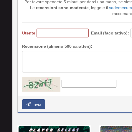
Per favore spendete 5 minuti per darci una mano, se siet
Le
recensioni sono moderate
, leggete il
vademecum 
raccomando
Utente
Email (facoltativo):
Recensione (almeno 500 caratteri):
Invia