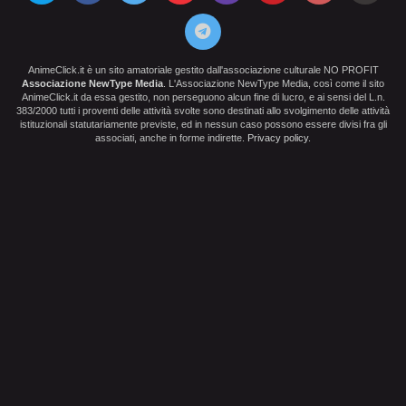
AnimeClick.it è un sito amatoriale gestito dall'associazione culturale NO PROFIT
Associazione NewType Media
. L'Associazione NewType Media, così come il sito
AnimeClick.it da essa gestito, non perseguono alcun fine di lucro, e ai sensi del L.n.
383/2000 tutti i proventi delle attività svolte sono destinati allo svolgimento delle attività
istituzionali statutariamente previste, ed in nessun caso possono essere divisi fra gli
associati, anche in forme indirette.
Privacy policy
.