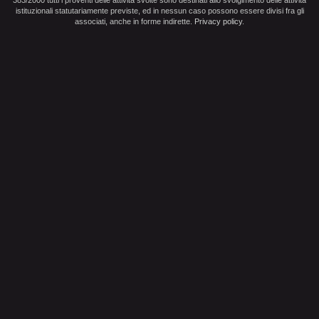
383/2000 tutti i proventi delle attività svolte sono destinati allo svolgimento delle attività
istituzionali statutariamente previste, ed in nessun caso possono essere divisi fra gli
associati, anche in forme indirette.
Privacy policy
.