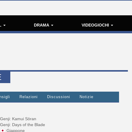
L
DRAMA
VIDEOGIOCHI
E
nsigli
Relazioni
Discussioni
Notizie
Genji: Kamui Sōran
Genji: Days of the Blade
Giappone