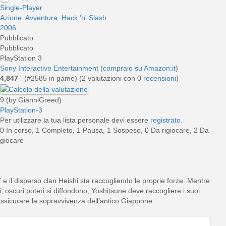
Single-Player
Azione
Avventura
Hack 'n' Slash
2006
Pubblicato
Pubblicato
PlayStation 3
Sony Interactive Entertainment
(
compralo su Amazon.it
)
4,847
(#2585 in game) (
2
valutazioni con 0
recensioni
)
9 (by GianniGreed)
PlayStation-3
Per utilizzare la tua lista personale devi essere
registrato
.
0 In corso, 1 Completo, 1 Pausa, 1 Sospeso, 0 Da rigiocare, 2 Da
giocare
e il disperso clan Heishi sta raccogliendo le proprie forze. Mentre
vi, oscuri poteri si diffondono, Yoshitsune deve raccogliere i suoi
 assicurare la sopravvivenza dell’antico Giappone.