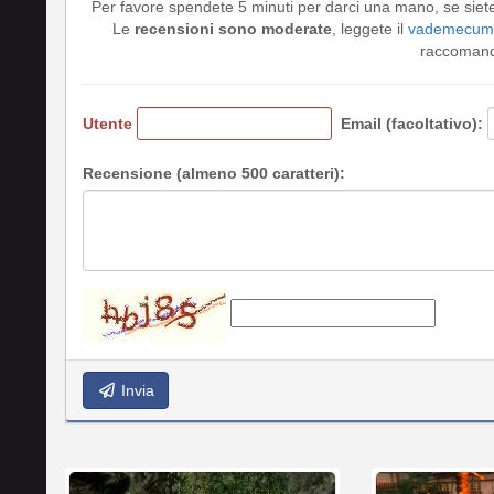
Per favore spendete 5 minuti per darci una mano, se siet
Le
recensioni sono moderate
, leggete il
vademecum 
raccomando
Utente
Email (facoltativo):
Recensione (almeno 500 caratteri):
Invia