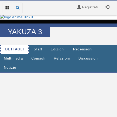
Registrati
YAKUZA 3
DETTAGLI
Staff
Edizioni
Recensioni
Multimedia
Consigli
Relazioni
Discussioni
Notizie