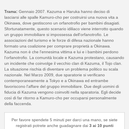
Trama:
Gennaio 2007. Kazuma e Haruka hanno deciso di
lasciarsi alle spalle Kamuro-cho per costruirsi una nuova vita a
Okinawa, dove gestiscono un orfanotrofio per bambini disagiati.
Sfortunatamente, questo scenario idiliaco viene interrotto quando
un gruppo immobiliare si impossessa dell'orfanotrofio. Le
associazioni del turismo e le forze di difesa nazionale hanno
formato una coalizione per comprare proprietà a Okinawa.
Kazuma non è che l'ennesima vittima e lui e i bambini perdono
l'orfanotrofio. La comunità locale e Kazuma protestano, causando
un incidente che coinvolge il vecchio clan di Kazuma, il Tojo clan.
La situazione rischia di diventare un problema politico su scala
nazionale. Nel Marzo 2009, due sparatorie si verificano
contemporaneamente a Tokyo e a Okinawa ed entrambe
favoriscono l'affare del gruppo immobiliare. Due degli uomini di
fiducia di Kazuma vengono coinvolti nella sparatoria. Egli decide
così di far ritorno a Kamuro-cho per occuparsi personalmente
della faccenda.
Per favore spendete 5 minuti per darci una mano, se siete
registrati potrete anche guadagnare dai
3 ai 10 punti