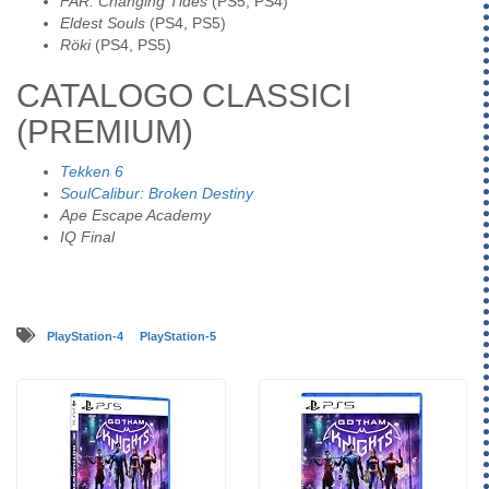
FAR: Changing Tides
(PS5, PS4)
Eldest Souls
(PS4, PS5)
Röki
(PS4, PS5)
CATALOGO CLASSICI
(PREMIUM)
Tekken 6
SoulCalibur: Broken Destiny
Ape Escape Academy
IQ Final
PlayStation-4
PlayStation-5