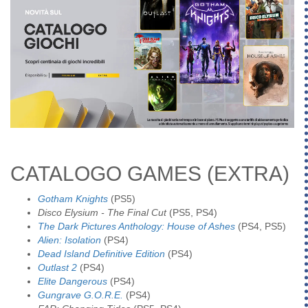
CATALOGO GAMES (EXTRA)
Gotham Knights
(PS5)
Disco Elysium - The Final Cut
(PS5, PS4)
The Dark Pictures Anthology: House of Ashes
(PS4, PS5)
Alien: Isolation
(PS4)
Dead Island Definitive Edition
(PS4)
Outlast 2
(PS4)
Elite Dangerous
(PS4)
Gungrave G.O.R.E.
(PS4)