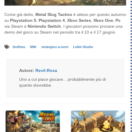
Come già detto,
Metal Slug Tactics
è atteso per questo autunno
su
Playstation 5
,
Playstation 4
,
Xbox Series
,
Xbox One
,
Pc
via Steam e
Nintendo Switch
. I giocatori possono provare una
demo del gioco su Steam nel periodo tra il 10 e il 17 giugno.
DotEmu
SNK
strategico-a-turni
Leikir-Studio
Autore:
Revil-Rosa
Uno a cui piace giocare... probabilmente più di
quanto dovrebbe.