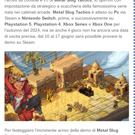
l'arrivo su console e Pc di
Metal Slug Tactics
, lo spin-off con
impostazione da strategico a scacchiera della famosissima serie
nata nei cabinati arcade.
Metal Slug Tactics
è atteso su
Pc
via
Steam e
Nintendo Switch
, prima, e successivamente su
Playstation 5
,
Playstation 4
,
Xbox Series
e
Xbox One
per
l'autunno del 2024, ma se anche il gioco non ha ancora una data
di uscita precisa, dal 10 al 17 giugno sarà possibile provare la
demo su Steam.
Per festeggiare l'imminente arrivo della demo di
Metal Slug