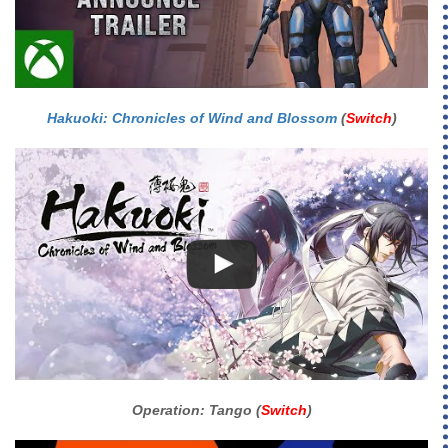
Hakuoki: Chronicles of Wind and Blossom
(
Switch
)
Operation: Tango (
Switch
)