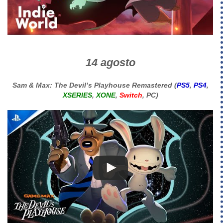
14 agosto
Sam & Max: The Devil’s Playhouse Remastered (
PS5
,
PS4
,
XSERIES
,
XONE
,
Switch
, PC)