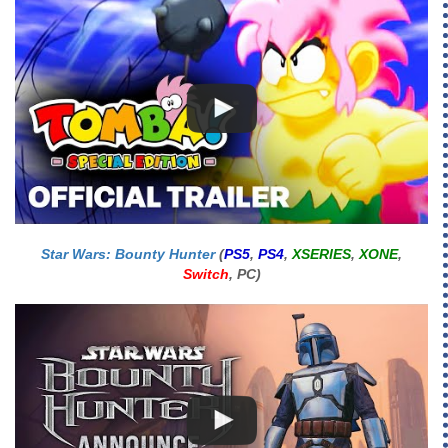
Star Wars: Bounty Hunter
(
PS5
,
PS4
,
XSERIES
,
XONE
,
Switch
, PC)