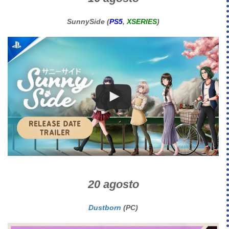
SunnySide (
PS5
,
XSERIES
)
20 agosto
Dustborn
(PC)