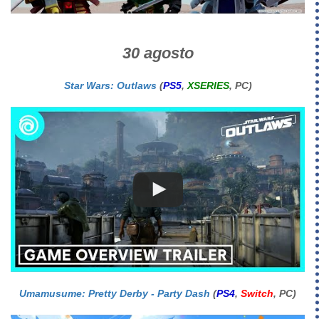
30 agosto
Star Wars: Outlaws
(
PS5
,
XSERIES
, PC)
Umamusume: Pretty Derby - Party Dash
(
PS4
,
Switch
, PC)