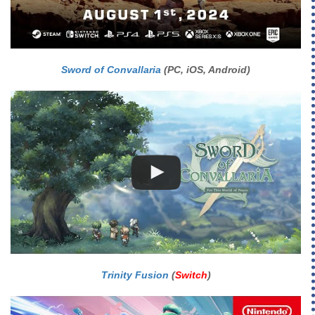
Sword of Convallaria
(PC, iOS, Android)
Trinity Fusion
(
Switch
)