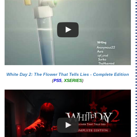
White Day 2: The Flower That Tells Lies - Complete Edition
(
PS5
,
XSERIES
)