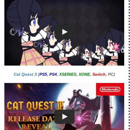
Cat Quest 3
(
PS5
,
PS4
,
XSERIES
,
XONE
,
Switch
, PC)