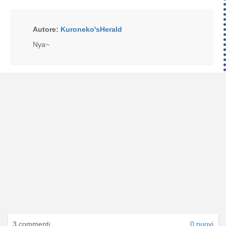
Autore:
Kuroneko'sHerald
Nya~
3 commenti
0 nuovi