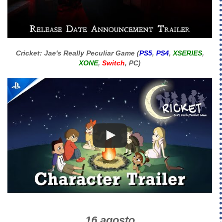
Cricket: Jae's Really Peculiar Game (
PS5
,
PS4
,
XSERIES
,
XONE
,
Switch
, PC)
16 agosto