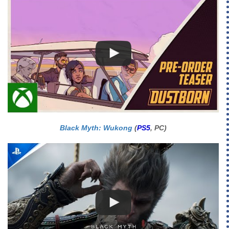
Black Myth: Wukong
(
PS5
, PC)