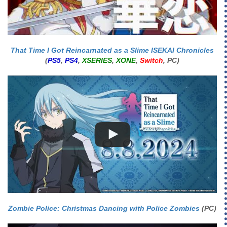
That Time I Got Reincarnated as a Slime ISEKAI Chronicles
(
PS5
,
PS4
,
XSERIES
,
XONE
,
Switch
, PC)
Zombie Police: Christmas Dancing with Police Zombies
(PC)