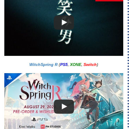
WitchSpring R
(
PS5
,
XONE
,
Switch
)