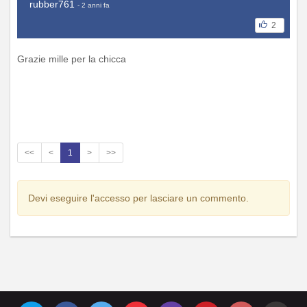
rubber761
- 2 anni fa
2
Grazie mille per la chicca
<<
<
1
>
>>
Devi eseguire l'accesso per lasciare un commento.