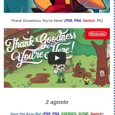
Thank Goodness You're Here! (
PS5
,
PS4
,
Switch
, PC)
2 agosto
Aero the Acro-Bat
(
PS5
,
PS4
,
XSERIES
,
XONE
,
Switch
)