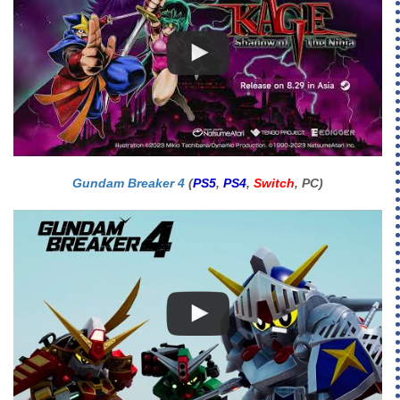
Gundam Breaker 4
(
PS5
,
PS4
,
Switch
, PC)