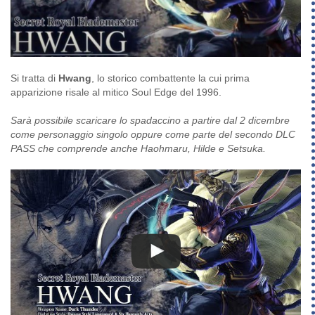
Si tratta di
Hwang
, lo storico combattente la cui prima
apparizione risale al mitico Soul Edge del 1996.
Sarà possibile scaricare lo spadaccino a partire dal 2 dicembre
come personaggio singolo oppure come parte del secondo DLC
PASS che comprende anche Haohmaru, Hilde e Setsuka.