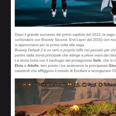
Dopo il grande successo del primo capitolo del 2012, la sag
confondere con Bravely Second: End Layer del 2015) con nuovi 
si approcciano per la prima volta alla saga.
Bravely Default 2 è un vero e proprio tuffo nel passato per ch
partire dalla storia principale che attinge a piene mani dai class
La storia inizia con il naufragio del protagonista
Seth
, che si 
Elvis
e
Adelle
, ben presto i tre aiuteranno la principessa
Glor
catastrofi che affliggono il mondo di Excillant e scongiurare l’O