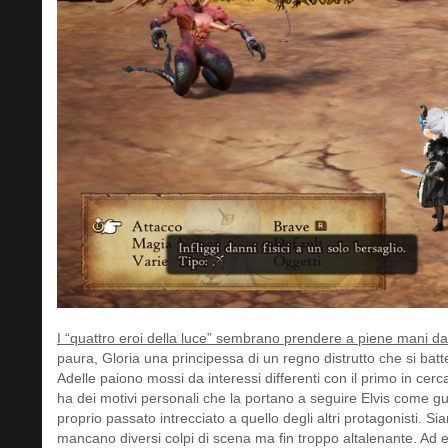
I “quattro eroi della luce” sembrano prendere a piene mani d
paura, Gloria una principessa di un regno distrutto che si batte
Adelle paiono mossi da interessi differenti con il primo in cer
ha dei motivi personali che la portano a seguire Elvis come g
proprio passato intrecciato a quello degli altri protagonisti. 
mancano diversi colpi di scena ma fin troppo altalenante. Ad 