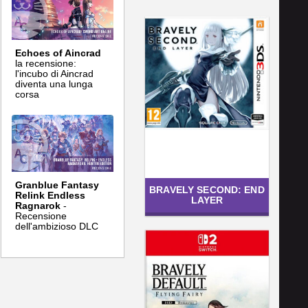
Echoes of Aincrad
la recensione:
l'incubo di Aincrad
diventa una lunga
corsa
Granblue Fantasy
BRAVELY SECOND: END
Relink Endless
LAYER
Ragnarok
-
Recensione
dell'ambizioso DLC