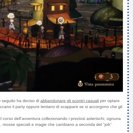
 seguito ha deciso di
abbandonare gli scontri casuali
per optare
cano il party oppure tentano di scappare se si accorgono che gli
l corso dell’avventura collezionando i preziosi asterischi, ognuna
rie), mosse speciali e magie che cambiano a seconda del “job”