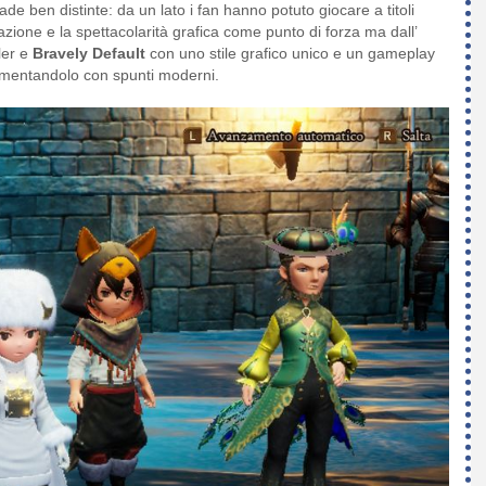
de ben distinte: da un lato i fan hanno potuto giocare a titoli
one e la spettacolarità grafica come punto di forza ma dall’
ler e
Bravely Default
con uno stile grafico unico e un gameplay
ementandolo con spunti moderni.