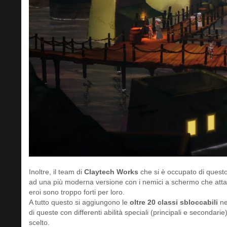
Inoltre, il team di
Claytech Works
che si è occupato di questo
ad una più moderna versione con i nemici a schermo che attac
eroi sono troppo forti per loro.
A tutto questo si aggiungono le
oltre 20 classi sbloccabili
ne
di queste con differenti abilità speciali (principali e seconda
scelto.