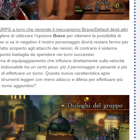
JRPG a turni che riprende il meccanismo Brave/Default degli altri
iere di utilizzare l’opzione
Brave
per ottenere la possibilità di
e se si va in negativo il nostro personaggio dovrà restare fermo per
atto scoperto agli attacchi dei nemici. Al contrario il sistema
unto battaglia da spendere nei turni successivi.
stema di equipaggiamento che influisce direttamente sulla velocità
indossabile ha un certo peso: più il personaggio è pesante e più
di effettuare un turno.
Questa nuova caratteristica apre
i strumenti leggeri con meno attacco e difesa per effettuare più
e turno aggiuntivo?