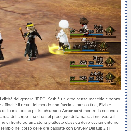
ai cliché del genere JRPG
: Seth è un eroe senza macchia e senza
 affinché il resto del mondo non faccia la stessa fine, Elvis e
ca delle misteriose pietre chiamate
Asterischi
mentre la seconda
uardia del corpo, ma che nel proseguo della narrazione vedrà il
Siamo di fronte ad una storia piuttosto classica dove ovviamente non
esempio nel corso delle ore passate con Bravely Default 2 si