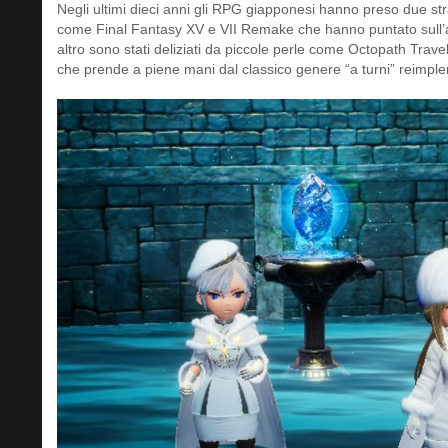
Negli ultimi dieci anni gli RPG giapponesi hanno preso due stra
come Final Fantasy XV e VII Remake che hanno puntato sull’azi
altro sono stati deliziati da piccole perle come Octopath Trave
che prende a piene mani dal classico genere “a turni” reimpl