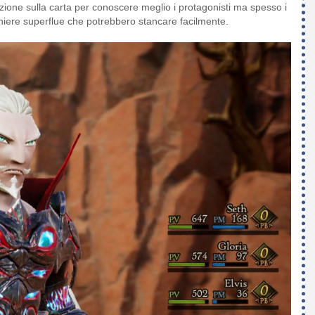
zione sulla carta per conoscere meglio i protagonisti ma spesso i
chiere superflue che potrebbero stancare facilmente.