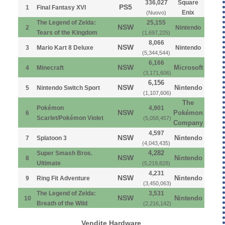
336,027
Square
PS5
1
Final Fantasy XVI
Enix
(Nuovo)
The Legend of Zelda:
25,155
NSW
2
Nintendo
Tears of the Kingdom
(1,697,225)
8,066
NSW
3
Mario Kart 8 Deluxe
Nintendo
(5,344,544)
6,166
NSW
Microsoft
4
Minecraft
(3,171,606)
6,156
NSW
Nintendo
5
Nintendo Switch Sport
(1,107,606)
The
Pokémon
4,901
NSW
Pokémon
6
Scarlet/Pokémon Violet
(5,058,457)
Company
4,597
NSW
Nintendo
7
Splatoon 3
(4,043,435)
4,282
Super Smash Bros.
NSW
Nintendo
8
Ultimate
(5,219,828)
4,231
NSW
Nintendo
9
Ring Fit Adventure
(3,450,063)
The Legend of Zelda:
3,531
NSW
Nintendo
10
Breath of the Wild
(2,216,142)
Vendite Hardware