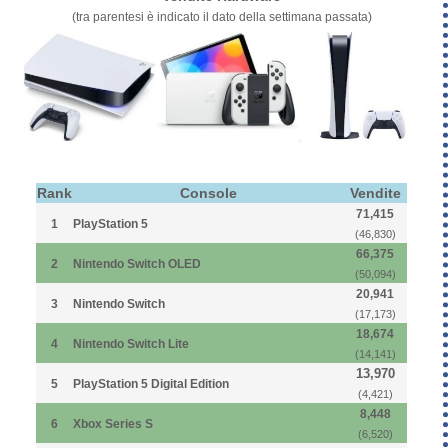
(tra parentesi è indicato il dato della settimana passata)
Rank
Console
Vendite
71,415
1
PlayStation 5
(46,830)
66,375
2
Nintendo Switch OLED
(50,094)
20,941
3
Nintendo Switch
(17,173)
18,674
4
Nintendo Switch Lite
(14,141)
13,970
5
PlayStation 5 Digital Edition
(4,421)
8,448
6
Xbox Series S
(6,520)