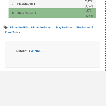
2,427
7
PlayStation 4
(1,340)
279
8
Xbox Series X
(6,458)
Nintendo-3DS
Nintendo-Switch
PlayStation-4
PlayStation-5
Xbox-Series
Autore:
TWINKLE
...