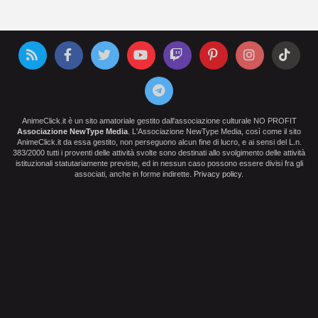
AnimeClick.it è un sito amatoriale gestito dall'associazione culturale NO PROFIT
Associazione NewType Media
. L'Associazione NewType Media, così come il sito
AnimeClick.it da essa gestito, non perseguono alcun fine di lucro, e ai sensi del L.n.
383/2000 tutti i proventi delle attività svolte sono destinati allo svolgimento delle attività
istituzionali statutariamente previste, ed in nessun caso possono essere divisi fra gli
associati, anche in forme indirette.
Privacy policy
.