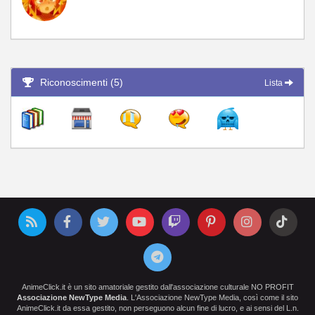
Riconoscimenti (5)
Lista
AnimeClick.it è un sito amatoriale gestito dall'associazione culturale NO PROFIT
Associazione NewType Media
. L'Associazione NewType Media, così come il sito
AnimeClick.it da essa gestito, non perseguono alcun fine di lucro, e ai sensi del L.n.