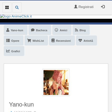
Registrati
Yano-kun
Bacheca
Amici
Blog
Opere
WishList
Recensioni
Attività
Grafici
Yano-kun