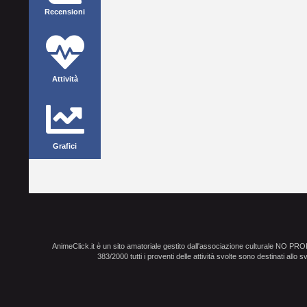
Recensioni
Attività
Grafici
AnimeClick.it è un sito amatoriale gestito dall'associazione culturale NO PR
383/2000 tutti i proventi delle attività svolte sono destinati allo