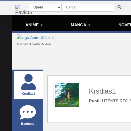
ANIME
MANGA
NOVE
SABATO 8 AGOSTO 2026
Krsdias1
Krsdias1
Ruoli:
UTENTE REGI
Bacheca