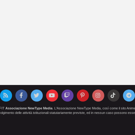
OFIT
Associazione NewType Media
. L'Associazione NewType Media, così come il sito AnimeCl
 svolgimento delle attività istituzionali statutariamente previste, ed in nessun caso possono esser