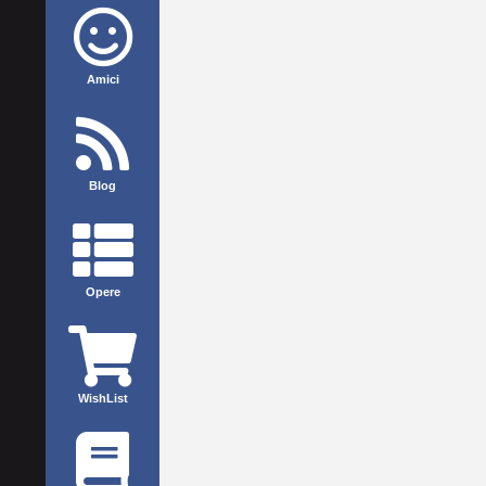
Amici
Blog
Opere
WishList