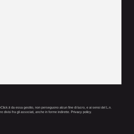
ick.it da essa gestito, non perseguono alcun fine di lucro, e ai sensi del L.n.
e divisi fra gli associati, anche in forme indirette.
Privacy policy
.