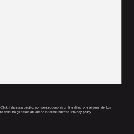
ick.it da essa gestito, non perseguono alcun fine di lucro, e ai sensi del L.n.
e divisi fra gli associati, anche in forme indirette.
Privacy policy
.