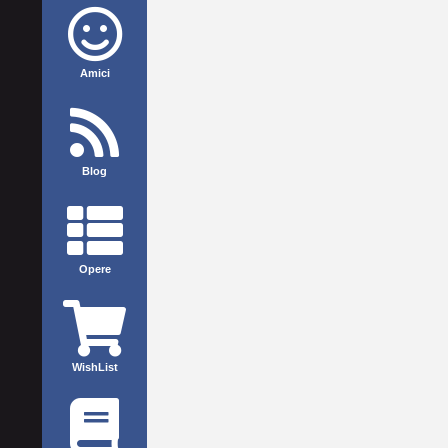
Amici
Blog
Opere
WishList