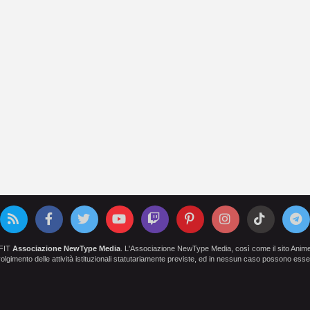
OFIT
Associazione NewType Media
. L'Associazione NewType Media, così come il sito AnimeCl
 svolgimento delle attività istituzionali statutariamente previste, ed in nessun caso possono esser