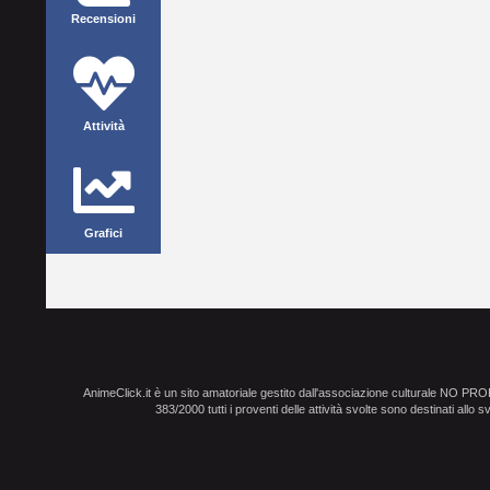
Recensioni
Attività
Grafici
AnimeClick.it è un sito amatoriale gestito dall'associazione culturale NO PR
383/2000 tutti i proventi delle attività svolte sono destinati allo