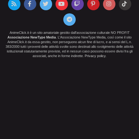
AnimeClick.it è un sito amatoriale gestito dall'associazione culturale NO PROFIT
Associazione NewType Media
. L'Associazione NewType Media, così come il sito
AnimeClick.it da essa gestito, non perseguono alcun fine di lucro, e ai sensi del L.n.
383/2000 tutti i proventi delle attività svolte sono destinati allo svolgimento delle attività
istituzionali statutariamente previste, ed in nessun caso possono essere divisi fra gli
associati, anche in forme indirette.
Privacy policy
.