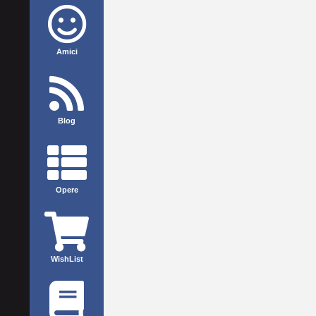
Amici
Blog
Opere
WishList