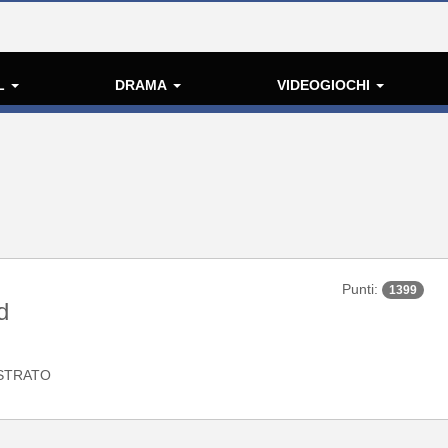
L
DRAMA
VIDEOGIOCHI
Punti:
1399
d
STRATO