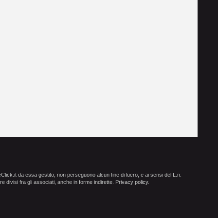
ick.it da essa gestito, non perseguono alcun fine di lucro, e ai sensi del L.n.
e divisi fra gli associati, anche in forme indirette.
Privacy policy
.