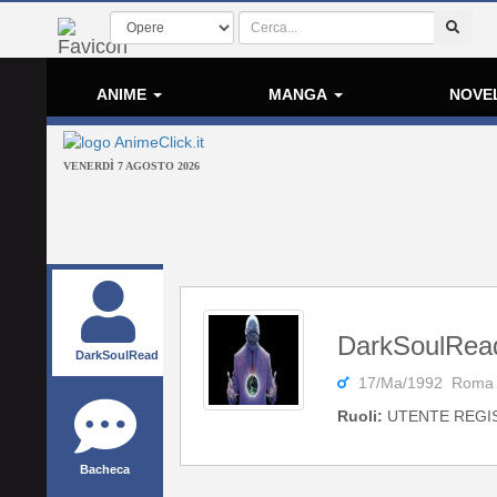
ANIME
MANGA
NOVE
VENERDÌ 7 AGOSTO 2026
DarkSoulRea
DarkSoulRead
17/Ma/1992 Roma
Ruoli:
UTENTE REGI
Bacheca