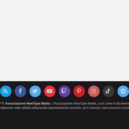
OFIT
Associazione NewType Media
. L'Associazione NewType Media, così come il sito AnimeCl
 svolgimento delle attività istituzionali statutariamente previste, ed in nessun caso possono esser