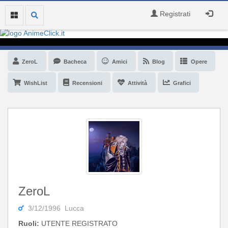
Registrati
ZeroL
Bacheca
Amici
Blog
Opere
WishList
Recensioni
Attività
Grafici
ZeroL
3/12/1996 Lucca
Ruoli:
UTENTE REGISTRATO