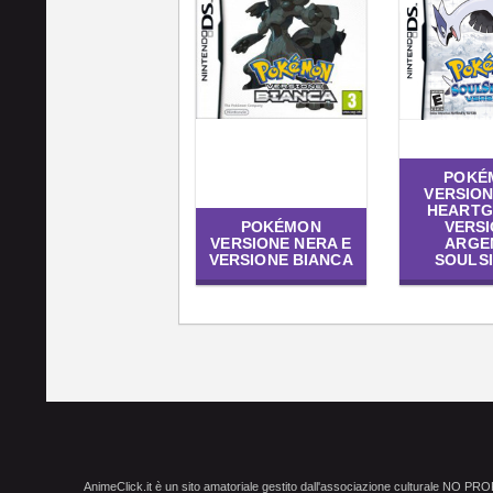
POKÉ
VERSIO
HEARTG
POKÉMON
VERS
VERSIONE NERA E
ARGE
VERSIONE BIANCA
SOULS
AnimeClick.it è un sito amatoriale gestito dall'associazione culturale NO PR