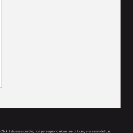
ick.it da essa gestito, non perseguono alcun fine di lucro, e ai sensi del L.n.