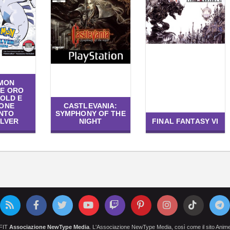
MON
NE ORO
OLD E
IONE
CASTLEVANIA:
NTO
SYMPHONY OF THE
ILVER
NIGHT
FINAL FANTASY VI
OFIT
Associazione NewType Media
. L'Associazione NewType Media, così come il sito AnimeCl