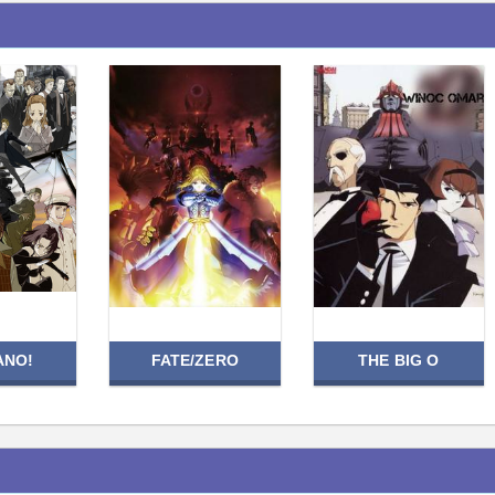
ANO!
FATE/ZERO
THE BIG O