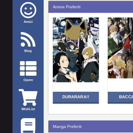
Anime Preferiti
Amici
Blog
Opere
DURARARA!!
BACC
WishList
Manga Preferiti