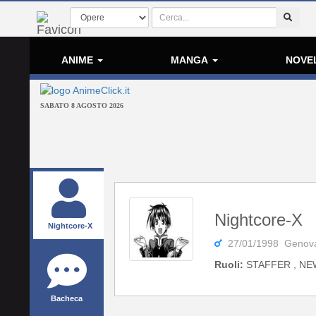
ANIME
MANGA
NOVE
SABATO 8 AGOSTO 2026
Nightcore-X
Nightcore-X
27/01/1998 Genov
Ruoli:
STAFFER , NE
Bacheca