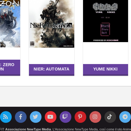
: ZERO
WN
NIER: AUTOMATA
YUME NIKKI
OFIT
Associazione NewType Media
. L'Associazione NewType Media, così come il sito AnimeCl