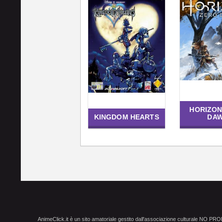
HORIZON
KINGDOM HEARTS
DA
AnimeClick.it è un sito amatoriale gestito dall'associazione culturale NO PR