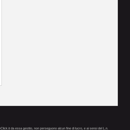
ick.it da essa gestito, non perseguono alcun fine di lucro, e ai sensi del L.n.