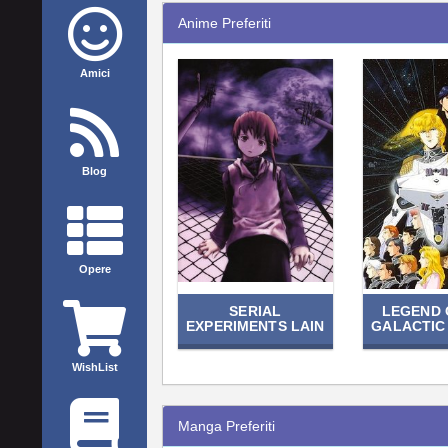
Anime Preferiti
Amici
Blog
Opere
SERIAL
LEGEND 
EXPERIMENTS LAIN
GALACTIC
WishList
Manga Preferiti