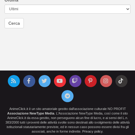
Ordina
AnimeClick.it è un sito amatoriale gestito dall'associazione culturale NO PROFIT
Associazione NewType Media
. L'Associazione NewType Media, così come il sito
AnimeClick.it da essa gestito, non perseguono alcun fine di lucro, e ai sensi del L.n.
383/2000 tutti i proventi delle attività svolte sono destinati allo svolgimento delle attività
istituzionali statutariamente previste, ed in nessun caso possono essere divisi fra gli
associati, anche in forme indirette.
Privacy policy
.