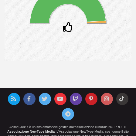
AnimeClick.it è un sito amatoriale gestito dall'associazione culturale NO PROFIT
Associazione NewType Media
. L'Associazione NewType Media, così come il sito