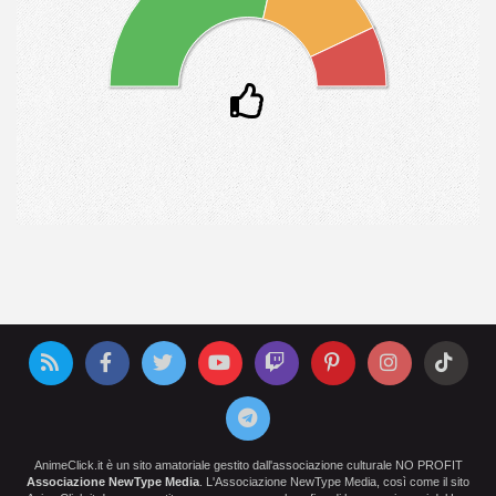
AnimeClick.it è un sito amatoriale gestito dall'associazione culturale NO PROFIT
Associazione NewType Media
. L'Associazione NewType Media, così come il sito