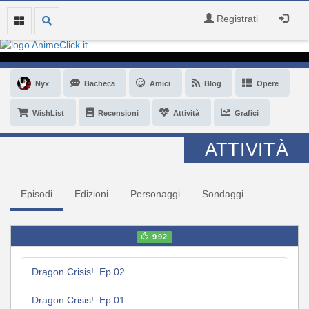
Registrati
Nyx
Bacheca
Amici
Blog
Opere
WishList
Recensioni
Attività
Grafici
ATTIVITÀ
Episodi
Edizioni
Personaggi
Sondaggi
992
Dragon Crisis! Ep.02
Dragon Crisis! Ep.01