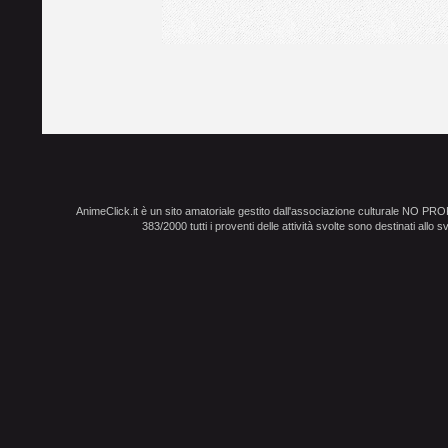
AnimeClick.it è un sito amatoriale gestito dall'associazione culturale NO PR
383/2000 tutti i proventi delle attività svolte sono destinati allo