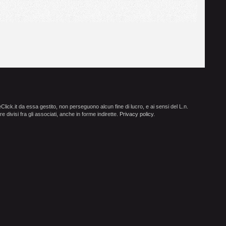
ick.it da essa gestito, non perseguono alcun fine di lucro, e ai sensi del L.n.
e divisi fra gli associati, anche in forme indirette.
Privacy policy
.