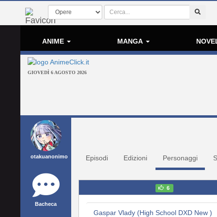
ANIME
MANGA
NOVE
GIOVEDÌ 6 AGOSTO 2026
otakuanonimo
Episodi
Edizioni
Personaggi
S
6
Bacheca
Gaspar Vlady (High School DXD New )