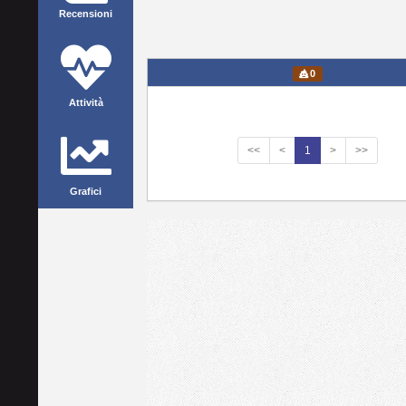
Recensioni
0
Attività
<<
<
1
>
>>
Grafici