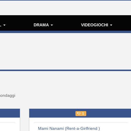
L
DRAMA
VIDEOGIOCHI
ondaggi
1
Mami Nanami (Rent-a-Girlfriend )