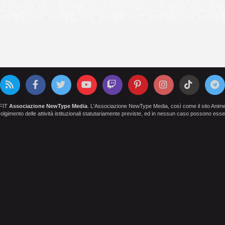
OFIT
Associazione NewType Media
. L'Associazione NewType Media, così come il sito AnimeCl
 svolgimento delle attività istituzionali statutariamente previste, ed in nessun caso possono esser