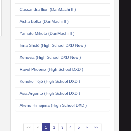
Cassandra Ilion (DanMachi II )
Aisha Belka (DanMachi II )
Yamato Mikoto (DanMachi II )
Irina Shidō (High School DXD New )
Xenovia (High School DXD New )
Ravel Phoenix (High School DXD )
Koneko Tōjō (High School DXD )
Asia Argento (High School DXD )
Akeno Himejima (High School DXD )
<<
<
1
2
3
4
5
>
>>