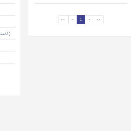
<<
<
1
>
>>
ack! )