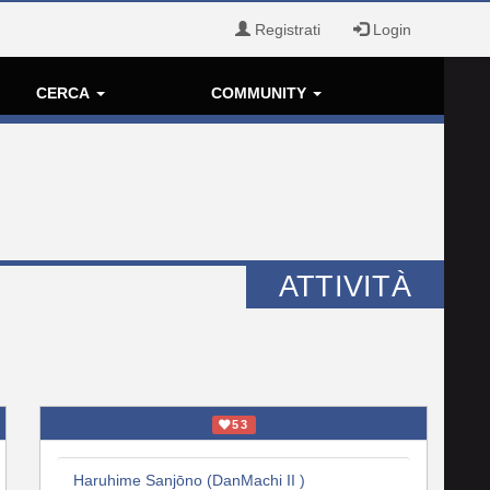
Registrati
Login
CERCA
COMMUNITY
ATTIVITÀ
53
Haruhime Sanjōno (DanMachi II )