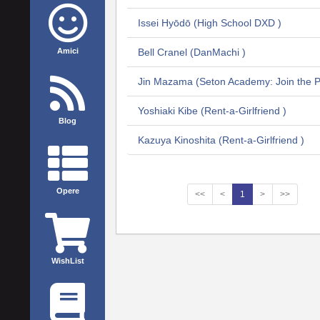
Issei Hyōdō (High School DXD )
Amici
Bell Cranel (DanMachi )
Jin Mazama (Seton Academy: Join the P
Yoshiaki Kibe (Rent-a-Girlfriend )
Blog
Kazuya Kinoshita (Rent-a-Girlfriend )
Opere
<<
<
1
>
>>
WishList