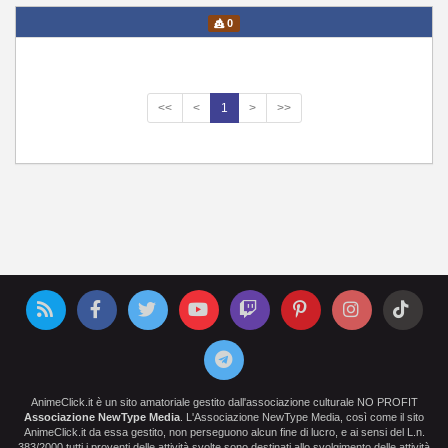
0
<<
<
1
>
>>
AnimeClick.it è un sito amatoriale gestito dall'associazione culturale NO PROFIT
Associazione NewType Media
. L'Associazione NewType Media, così come il sito
AnimeClick.it da essa gestito, non perseguono alcun fine di lucro, e ai sensi del L.n.
383/2000 tutti i proventi delle attività svolte sono destinati allo svolgimento delle attività