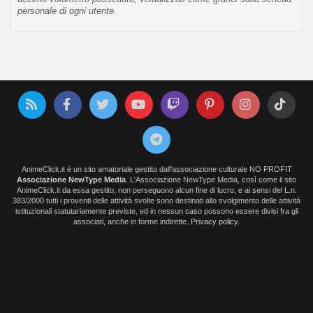
personale di ogni utente.
AnimeClick.it è un sito amatoriale gestito dall'associazione culturale NO PROFIT
Associazione NewType Media
. L'Associazione NewType Media, così come il sito
AnimeClick.it da essa gestito, non perseguono alcun fine di lucro, e ai sensi del L.n.
383/2000 tutti i proventi delle attività svolte sono destinati allo svolgimento delle attività
istituzionali statutariamente previste, ed in nessun caso possono essere divisi fra gli
associati, anche in forme indirette.
Privacy policy
.