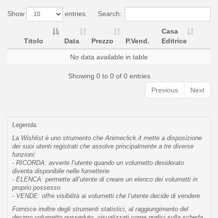
Show
entries
Search:
Casa
Titolo
Data
Prezzo
P.Vend.
Editrice
No data available in table
Showing 0 to 0 of 0 entries
Previous
Next
Legenda:
La Wishlist è uno strumento che Animeclick.it mette a disposizione
dei suoi utenti registrati che assolve principalmente a tre diverse
funzioni:
- RICORDA: avverte l’utente quando un volumetto desiderato
diventa disponibile nelle fumetterie
- ELENCA: permette all’utente di creare un elenco dei volumetti in
proprio possesso
- VENDE: offre visibilità ai volumetti che l’utente decide di vendere
Fornisce inoltre degli strumenti statistici, al raggiungimento del
decimo volumetto posseduto, visualizzati come grafici sulla scheda