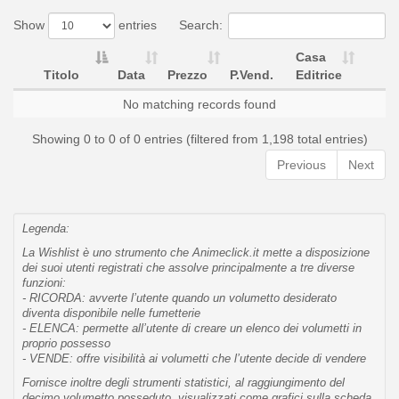
Show
entries
Search:
Casa
Titolo
Data
Prezzo
P.Vend.
Editrice
No matching records found
Showing 0 to 0 of 0 entries (filtered from 1,198 total entries)
Previous
Next
Legenda:
La Wishlist è uno strumento che Animeclick.it mette a disposizione
dei suoi utenti registrati che assolve principalmente a tre diverse
funzioni:
- RICORDA: avverte l’utente quando un volumetto desiderato
diventa disponibile nelle fumetterie
- ELENCA: permette all’utente di creare un elenco dei volumetti in
proprio possesso
- VENDE: offre visibilità ai volumetti che l’utente decide di vendere
Fornisce inoltre degli strumenti statistici, al raggiungimento del
decimo volumetto posseduto, visualizzati come grafici sulla scheda