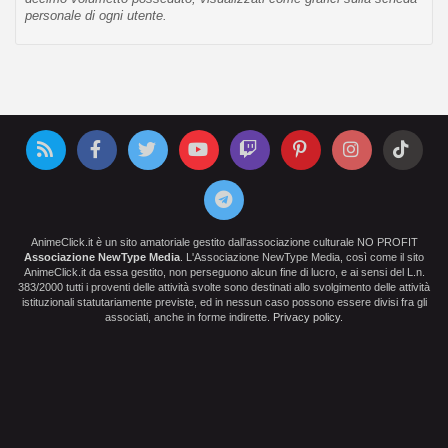
personale di ogni utente.
AnimeClick.it è un sito amatoriale gestito dall'associazione culturale NO PROFIT
Associazione NewType Media
. L'Associazione NewType Media, così come il sito
AnimeClick.it da essa gestito, non perseguono alcun fine di lucro, e ai sensi del L.n.
383/2000 tutti i proventi delle attività svolte sono destinati allo svolgimento delle attività
istituzionali statutariamente previste, ed in nessun caso possono essere divisi fra gli
associati, anche in forme indirette.
Privacy policy
.