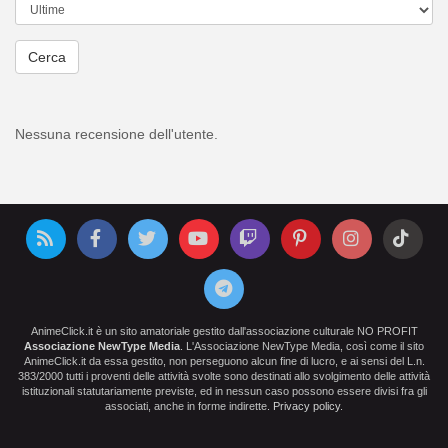
Cerca
Nessuna recensione dell'utente.
AnimeClick.it è un sito amatoriale gestito dall'associazione culturale NO PROFIT
Associazione NewType Media
. L'Associazione NewType Media, così come il sito
AnimeClick.it da essa gestito, non perseguono alcun fine di lucro, e ai sensi del L.n.
383/2000 tutti i proventi delle attività svolte sono destinati allo svolgimento delle attività
istituzionali statutariamente previste, ed in nessun caso possono essere divisi fra gli
associati, anche in forme indirette.
Privacy policy
.