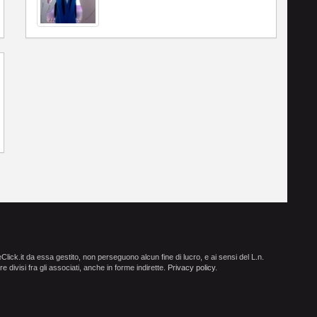
ick.it da essa gestito, non perseguono alcun fine di lucro, e ai sensi del L.n.
e divisi fra gli associati, anche in forme indirette.
Privacy policy
.