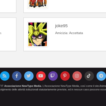
joke95
a
Amicizia: Accettata
OFIT
Associazione NewType Media
. L'Associazione NewType Media, così come il sito AnimeCl
 svolgimento delle attività istituzionali statutariamente previste, ed in nessun caso possono esser