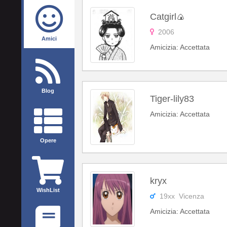
Catgirl🍙
2006
Amici
Amicizia: Accettata
Blog
Tiger-lily83
Amicizia: Accettata
Opere
kryx
WishList
19xx Vicenza
Amicizia: Accettata