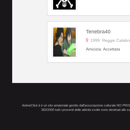
Tenebra40
1999 Reggio Calabri
Amicizia: Accettata
AnimeClick.it è un sito amatoriale gestito dall'associazione culturale NO PR
383/2000 tutti i proventi delle attività svolte sono destinati allo