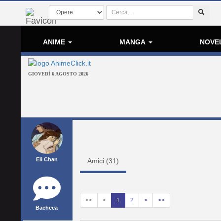
ANIME
MANGA
NOVE
GIOVEDÌ 6 AGOSTO 2026
Eli Chan
Amici (
31
)
<<
<
1
2
>
>>
Bacheca