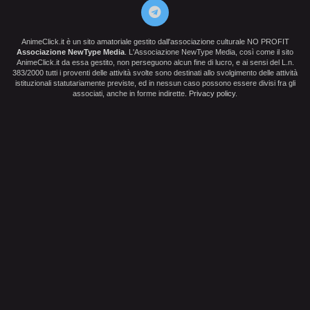
AnimeClick.it è un sito amatoriale gestito dall'associazione culturale NO PROFIT
Associazione NewType Media
. L'Associazione NewType Media, così come il sito
AnimeClick.it da essa gestito, non perseguono alcun fine di lucro, e ai sensi del L.n.
383/2000 tutti i proventi delle attività svolte sono destinati allo svolgimento delle attività
istituzionali statutariamente previste, ed in nessun caso possono essere divisi fra gli
associati, anche in forme indirette.
Privacy policy
.