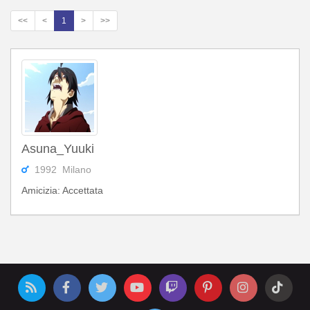
<<
<
1
>
>>
Asuna_Yuuki
1992 Milano
Amicizia: Accettata