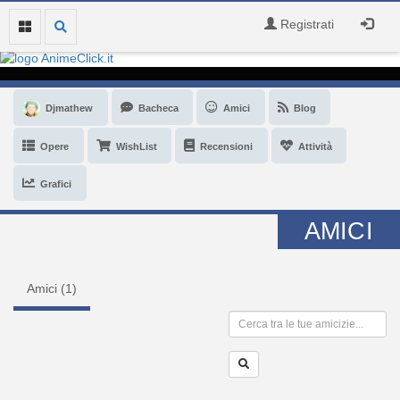
Registrati
Djmathew
Bacheca
Amici
Blog
Opere
WishList
Recensioni
Attività
Grafici
AMICI
Amici (
1
)