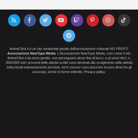
AnimeClick.it è un sito amatoriale gestito dall'associazione culturale NO PROFIT
Associazione NewType Media
. L'Associazione NewType Media, così come il sito
AnimeClick.it da essa gestito, non perseguono alcun fine di lucro, e ai sensi del L.n.
383/2000 tutti i proventi delle attività svolte sono destinati allo svolgimento delle attività
istituzionali statutariamente previste, ed in nessun caso possono essere divisi fra gli
associati, anche in forme indirette.
Privacy policy
.