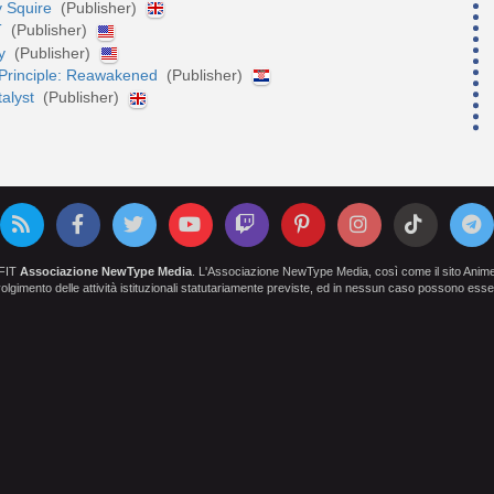
y Squire
(Publisher)
T
(Publisher)
ry
(Publisher)
 Principle: Reawakened
(Publisher)
alyst
(Publisher)
OFIT
Associazione NewType Media
. L'Associazione NewType Media, così come il sito AnimeCl
 svolgimento delle attività istituzionali statutariamente previste, ed in nessun caso possono esser