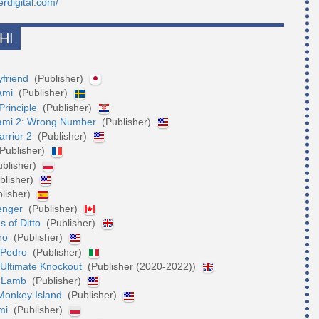
erdigital.com/
HI
yfriend
(Publisher)
iami
(Publisher)
Principle
(Publisher)
iami 2: Wrong Number
(Publisher)
rrior 2
(Publisher)
Publisher)
ublisher)
blisher)
lisher)
enger
(Publisher)
s of Ditto
(Publisher)
ero
(Publisher)
 Pedro
(Publisher)
 Ultimate Knockout
(Publisher (2020-2022))
he Lamb
(Publisher)
 Monkey Island
(Publisher)
omi
(Publisher)