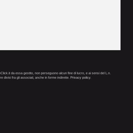
ick.it da essa gestito, non perseguono alcun fine di lucro, e ai sensi del L.n.
e divisi fra gli associati, anche in forme indirette.
Privacy policy
.