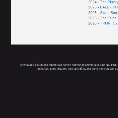
2024 -
The Pluck
2025 -
BALL x PI
2025 -
Skate Sto
2025 -
The Talos
2025 -
TRON: Cat
AnimeClick.it è un sito amatoriale gestito dall'associazione culturale NO PR
383/2000 tutti i proventi delle attività svolte sono destinati allo