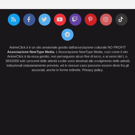
AnimeClick.it è un sito amatoriale gestito dall'associazione culturale NO PROFIT
Associazione NewType Media
. L'Associazione NewType Media, così come il sito
AnimeClick.it da essa gestito, non perseguono alcun fine di lucro, e ai sensi del L.n.
383/2000 tutti i proventi delle attività svolte sono destinati allo svolgimento delle attività
istituzionali statutariamente previste, ed in nessun caso possono essere divisi fra gli
associati, anche in forme indirette.
Privacy policy
.